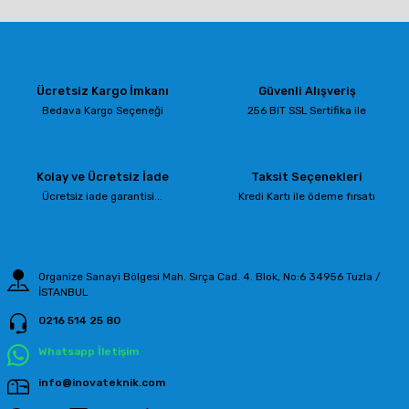
Bu ürünün fiyat bilgisi, resim, ürün açıklamalarında ve diğer konularda
yetersiz gördüğünüz noktaları öneri formunu kullanarak tarafımıza
iletebilirsiniz.
Görüş ve önerileriniz için teşekkür ederiz.
Ücretsiz Kargo İmkanı
Güvenli Alışveriş
Ürün resmi kalitesiz, bozuk veya görüntülenemiyor.
Bedava Kargo Seçeneği
256 BIT SSL Sertifika ile
Ürün açıklamasında eksik bilgiler bulunuyor.
Ürün bilgilerinde hatalar bulunuyor.
Kolay ve Ücretsiz İade
Taksit Seçenekleri
Ürün fiyatı diğer sitelerden daha pahalı.
Ücretsiz iade garantisi...
Kredi Kartı ile ödeme fırsatı
Bu ürüne benzer farklı alternatifler olmalı.
Organize Sanayi Bölgesi Mah. Sırça Cad. 4. Blok, No:6 34956 Tuzla /
İSTANBUL
0216 514 25 80
Gönder
Whatsapp İletişim
info@inovateknik.com